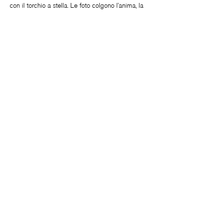
con il torchio a stella. Le foto colgono l’anima, la
poesia di Napoli tra graffiti, panni stesi e segnali
che attraverso la tecnica dell’acquaforte
acquatinta creano un’immagine vivida e allo
stesso tempo nostalgica con segni indistinti e
soffusi, tali da apparire come una pennellata.
Un’area del Refettorio è infine dedicata alla voce
degli artigiani: 12 video realizzati dall’artista
Nick Hand che raccontano 12 diverse botteghe
artigianali napoletane : immagini e voci che
raccontano delle eccellenze che sopravvivono
all’industrializzazione, la storia di una manualità
guidata dalla passione perchè “l’artigianato va
fatto con amore”.