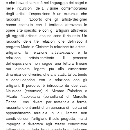
e che trova dinamicità nel linguaggio dei segni e
nelle incursioni della visione contemporanea
degli artisti. L’esposizione è un excursus che
racconta il rapporto che gli artisti/designer
hanno costruito con il territorio attraverso le
opere site specific e con gli artigiani attraverso
gli oggetti artistici che ne sono il risultato. Un
racconto delle tre relazioni che definisco il
progetto Made in Cloister: la relazione tra artista-
artigiano, la relazione artista-spazio e la
relazione artista-territorio. Il percorso
dell’esposizione non segue una lettura lineare
ma circolare, legata piu alla dimensione
dinamica del divenire, che alla staticita’ partendo
e concludendosi con la relazione con gli
artigiani. Il percorso è introdotto da due vasi:
Nausicaa (ceramica) di Mimmo Paladino e
l’Alzata Napoletana (porcellana) di Marcello
Panza. I vasi, diversi per materiale e forme,
raccontano entrambi di un percorso di ricerca ed
apprendimento mutuale in cui l’artista non
condivide con l’artigiano il solo progetto, ma si
impegna a diventare egli stesso conoscitore
intimo della materia. Ed e’ proprio la materia uno