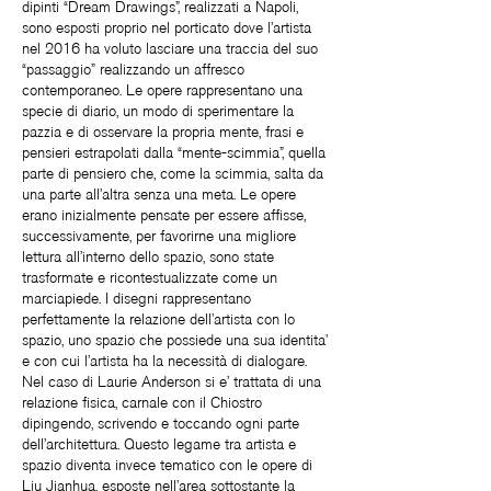
dipinti “Dream Drawings”, realizzati a Napoli,
sono esposti proprio nel porticato dove l’artista
nel 2016 ha voluto lasciare una traccia del suo
“passaggio” realizzando un affresco
contemporaneo. Le opere rappresentano una
specie di diario, un modo di sperimentare la
pazzia e di osservare la propria mente, frasi e
pensieri estrapolati dalla “mente-scimmia”, quella
parte di pensiero che, come la scimmia, salta da
una parte all’altra senza una meta. Le opere
erano inizialmente pensate per essere affisse,
successivamente, per favorirne una migliore
lettura all’interno dello spazio, sono state
trasformate e ricontestualizzate come un
marciapiede. I disegni rappresentano
perfettamente la relazione dell’artista con lo
spazio, uno spazio che possiede una sua identita’
e con cui l’artista ha la necessità di dialogare.
Nel caso di Laurie Anderson si e’ trattata di una
relazione fisica, carnale con il Chiostro
dipingendo, scrivendo e toccando ogni parte
dell’architettura. Questo legame tra artista e
spazio diventa invece tematico con le opere di
Liu Jianhua, esposte nell’area sottostante la