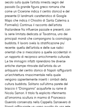
secolo sulla quale l’artista innesta segni del
passato (la grande figura greco romana che
come un Cicerone indica il centro storico) e del
presente (il landmark caratteristico di Google
Maps che indica il Chiostro di Santa Caterina a
Formiello). Continua il racconto dell’artista
thailandese fra influenze passate e presenti, con
la serie limitata dedicata al Tavatimsa, uno dei
principali mondi che compongono la cosmologia
buddista. Il lavoro svela la stratificazione piu’
recente: quella dell’artista e delle sue radici
orientali che si mescolano a quelle occidentali in
un rapporto di reciproco arricchimento culturale.
Le tre immagini infatti riprendono tre diverse
antiche stampe ritrovate dall’artista da un
antiquario del centro storico di Napoli raffiguranti
un’architettura rinascimentale nella quale
vengono sapientemente inseriti i simboli della
cultura buddista. Solitario sull’ultima parete del
braccio il “Disinganno” acquaforte su rame di
Nicola Samori. Il titolo fa esplicito riferimento
all'omonima scultura in marmo di Francesco
Queirolo conservata nella Cappella Sansevero di
Napoli raffigurante un uomo avvolto da una rete