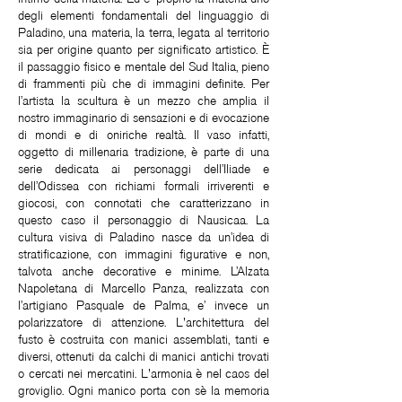
degli elementi fondamentali del linguaggio di
Paladino, una materia, la terra, legata al territorio
sia per origine quanto per significato artistico. È
il passaggio fisico e mentale del Sud Italia, pieno
di frammenti più che di immagini definite. Per
l’artista la scultura è un mezzo che amplia il
nostro immaginario di sensazioni e di evocazione
di mondi e di oniriche realtà. Il vaso infatti,
oggetto di millenaria tradizione, è parte di una
serie dedicata ai personaggi dell’Iliade e
dell’Odissea con richiami formali irriverenti e
giocosi, con connotati che caratterizzano in
questo caso il personaggio di Nausicaa. La
cultura visiva di Paladino nasce da un’idea di
stratificazione, con immagini figurative e non,
talvota anche decorative e minime. L’Alzata
Napoletana di Marcello Panza, realizzata con
l’artigiano Pasquale de Palma, e’ invece un
polarizzatore di attenzione. L'architettura del
fusto è costruita con manici assemblati, tanti e
diversi, ottenuti da calchi di manici antichi trovati
o cercati nei mercatini. L'armonia è nel caos del
groviglio. Ogni manico porta con sè la memoria