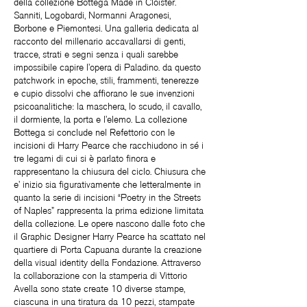
della collezione Bottega Made in Cloister.
Sanniti, Logobardi, Normanni Aragonesi,
Borbone e Piemontesi. Una galleria dedicata al
racconto del millenario accavallarsi di genti,
tracce, strati e segni senza i quali sarebbe
impossibile capire l’opera di Paladino. da questo
patchwork in epoche, stili, frammenti, tenerezze
e cupio dissolvi che affiorano le sue invenzioni
psicoanalitiche: la maschera, lo scudo, il cavallo,
il dormiente, la porta e l’elemo. La collezione
Bottega si conclude nel Refettorio con le
incisioni di Harry Pearce che racchiudono in sé i
tre legami di cui si è parlato finora e
rappresentano la chiusura del ciclo. Chiusura che
e’ inizio sia figurativamente che letteralmente in
quanto la serie di incisioni “Poetry in the Streets
of Naples” rappresenta la prima edizione limitata
della collezione. Le opere nascono dalle foto che
il Graphic Designer Harry Pearce ha scattato nel
quartiere di Porta Capuana durante la creazione
della visual identity della Fondazione. Attraverso
la collaborazione con la stamperia di Vittorio
Avella sono state create 10 diverse stampe,
ciascuna in una tiratura da 10 pezzi, stampate