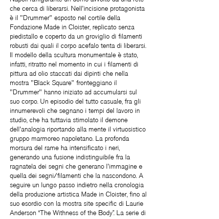
che cerca di liberarsi. Nell'incisione protagonista
è il "Drummer" esposto nel cortile della
Fondazione Made in Cloister, replicato senza
piedistallo e coperto da un groviglio di filamenti
robusti dai quali il corpo acefalo tenta di liberarsi.
Il modello della scultura monumentale è stato,
infatti, ritratto nel momento in cui i filamenti di
pittura ad olio staccati dai dipinti che nella
mostra "Black Square" fronteggiano il
"Drummer" hanno iniziato ad accumularsi sul
suo corpo. Un episodio del tutto casuale, fra gli
innumerevoli che segnano i tempi del lavoro in
studio, che ha tuttavia stimolato il demone
dell'analogia riportando alla mente il virtuosistico
gruppo marmoreo napoletano. La profonda
morsura del rame ha intensificato i neri,
generando una fusione indistinguibile fra la
ragnatela dei segni che generano l'immagine e
quella dei segni/filamenti che la nascondono. A
seguire un lungo passo indietro nella cronologia
della produzione artistica Made in Cloister, fino al
suo esordio con la mostra site specific di Laurie
Anderson “The Withness of the Body”. La serie di