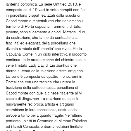
lanterna borbonica. La serie Untitled 2018, è
composta da di 19 vasi in vetro riempiti con fiori
in porcellana bisquit realizzati dalla scuola di
Capodimonte e materiali vari che richiamano il
territorio di Porta capuana: frammenti di tufo,
piperno, sabbia, cemento e chiodi. Materiali duri,
da costruzione, che fanno da contrasto alla
fragilita’ ed eleganza della porcellana che
diventa simbolo dell’umanita’ che vive a Porta
Capuana. Come in un ciclo interativo, il racconto
continua tra le arcate cieche del chiostro con la
serie limitata Lady Day di Liu Jianhua che
ritorna al tema della relazione artista-artigiano.
La serie è composta da quattro monocromi in
Porcellana con una tecnica che unisce la
tradizione della settecentesca porcellana di
Capodimonte con quella cinese risalente al VI
secolo di Jingszhen. La relazione dunque è
nuovamente reciproca, artista e artigiano
scambiano le loro conoscenze, costruendo
un’opera tanto bella quanto fragile. Nell’ultimo
porticato i piatti in Ceramica di Mimmo Paladino
ed i tavoli Cenacolo, entrambi edizioni limitate